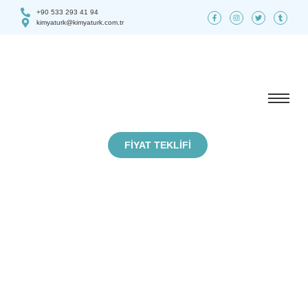
+90 533 293 41 94
kimyaturk@kimyaturk.com.tr
FIYAT TEKLIFI
Hakkımızda