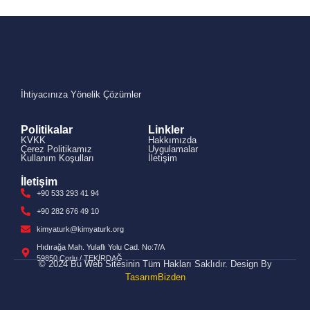
İhtiyacınıza Yönelik Çözümler
Politikalar
Linkler
KVKK
Hakkımızda
Çerez Politikamız
Uygulamalar
Kullanım Koşulları
İletişim
İletişim
+90 533 293 41 94
+90 282 676 49 10
kimyaturk@kimyaturk.org
Hıdırağa Mah. Yulaflı Yolu Cad. No:7/A
59850 Çorlu / TEKİRDAĞ
© 2024 Bu Web Sitesinin Tüm Hakları Saklıdır. Design By
TasarımBizden